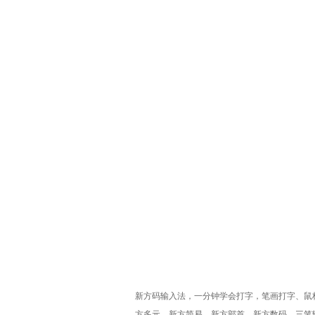
新方码
输入法，一分钟学会打字，笔画打字、鼠标
方多元，新方简易，新方部首，新方数码，三笔