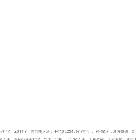
打字、u盘打字，慧邦输入法，小键盘12345数字打字，正宗笔画，新方快码，新
输入法，五分钟学会打字，新方手写板，手写输入法，手机笔画，手机五笔，新唐人