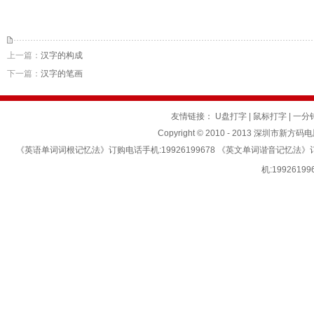
上一篇：
汉字的构成
下一篇：
汉字的笔画
友情链接：
U盘打字
|
鼠标打字
|
一分
Copyright © 2010 - 2013 深圳市新方码
《英语单词词根记忆法》订购电话手机:19926199678 《英文单词谐音记忆法
机:199261