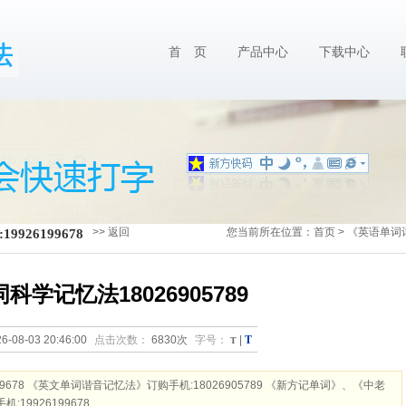
首 页
产品中心
下载中心
>> 返回
您当前所在位置：
首页
>
《英语单词词
26199678
科学记忆法18026905789
T
6-08-03 20:46:00
点击次数：
6830次
字号：
T
|
9678 《英文单词谐音记忆法》订购手机:18026905789 《新方记单词》、《中老
9926199678