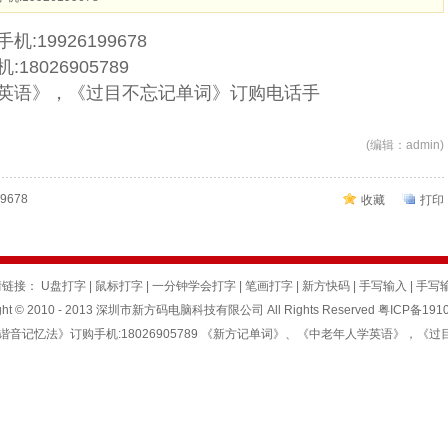
19926199678
8026905789
英语》，《过目不忘记单词》订购电话手
(编辑：admin)
678
收藏
打印
情链接：
U盘打字
|
鼠标打字
|
一分钟学会打字
|
笔画打字
|
新方快码
|
手写输入
|
手写
ight © 2010 - 2013 深圳市新方码电脑科技有限公司 All Rights Reserved
粤ICP备191
词谐音记忆法》订购手机:18026905789 《新方记单词》、《中老年人学英语》，《过目