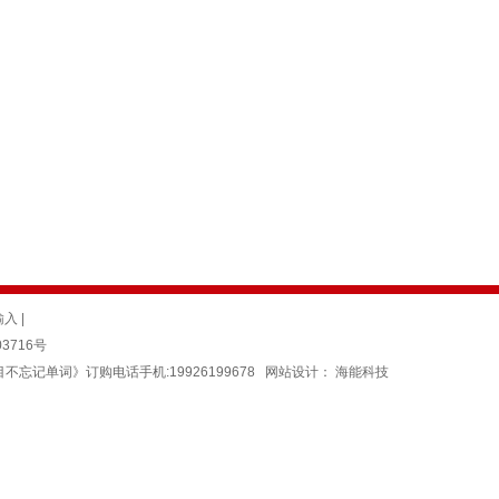
输入
|
03716号
不忘记单词》订购电话手机:19926199678 网站设计：
海能科技