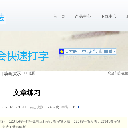
首 页
产品中心
下载中心
>> 返回
您当前所在
示
|
动画演示
文章练习
T
6-02-07 17:18:00
点击次数：
2487次
字号：
T
|
，12345数字打字惠邦五行码，数字输入法，123数字输入法，12345数字输
，免费下载破解版