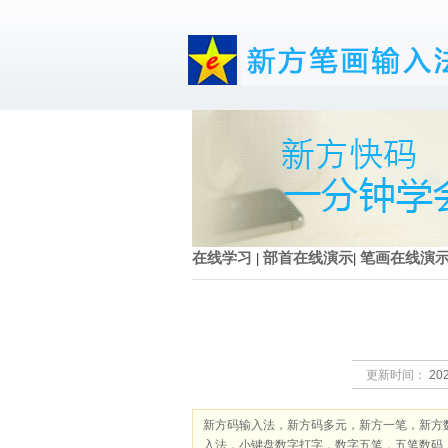
在线学习
|
部首在线演示
|
笔画在线演
更新时间：
202
新方码输入法，新方码多元，新方一笔，新方数码
入法，小键盘数字打字，数字五笔，五笔数码