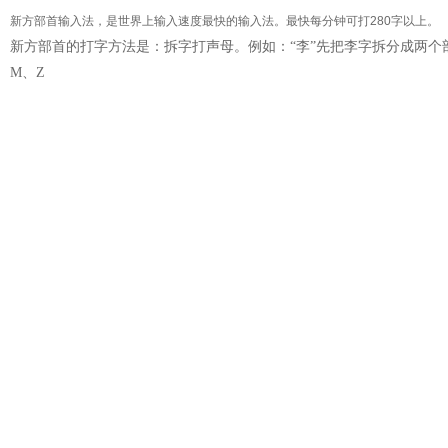
新方部首输入法
，是世界上输入速度最快的输入法。最快每分钟可打
280
字以上。
新方部首的打字方法是：拆字打声母。例如：“李”先把李字拆分成两个部
M
、
Z