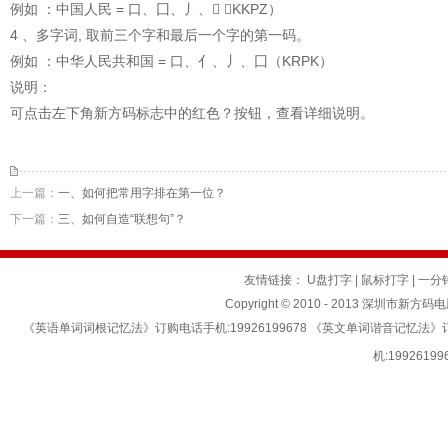
例如 ：中国人民 = 口、囗、丿、 （KKPZ）
4 、多字词, 取前三个字和最后一个字的第一码。
例如 ：中华人民共和国 = 口、亻、丿、囗（KRPK）
说明：
可点击左下角
新方码
标志中的红色？按钮，查看详细说明。
上一篇：
一、如何把常用字排在第一位？
下一篇：
三、如何自造“联想句”？
友情链接：
U盘打字
|
鼠标打字
|
一分
Copyright © 2010 - 2013 深圳市新方码
《英语单词词根记忆法》订购电话手机:19926199678 《英文单词谐音记忆法
机:199261