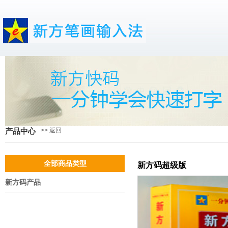
>> 返回
产品中心
全部商品类型
新方码超级版
新方码产品