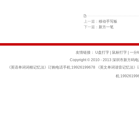
上一篇：
移动手写板
下一篇：
新方一笔
友情链接：
U盘打字
|
鼠标打字
|
一分
Copyright © 2010 - 2013 深圳市新方码
《英语单词词根记忆法》订购电话手机:19926199678 《英文单词谐音记忆法
机:199261